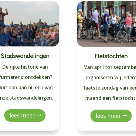
Stadswandelingen
Fietstochten
De rijke historie van
Van april tot septembe
Purmerend ontdekken?
organiseren wij ieder
luit dan aan bij een van
laatste zondag van ee
nze stadswandelingen.
maand een fietstocht
lees meer
lees meer