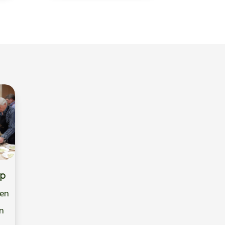
ap
ken
en