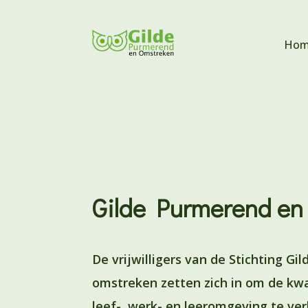
Hom
Gilde Purmerend en
De vrijwilligers van de Stichting G
omstreken zetten zich in om de kwal
leef-, werk- en leeromgeving te ve