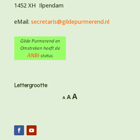
1452 XH Ilpendam
eMail:
secretaris@gildepurmerend.nl
Lettergrootte
Lettertype
A
Lettertype
Lettertype
A
A
grootte
grootte
grootte
vergroten.
resetten.
verkleinen.