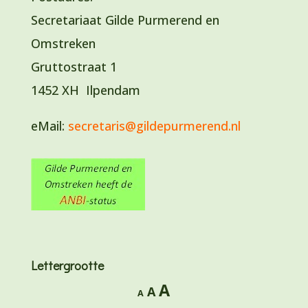
Secretariaat Gilde Purmerend en
Omstreken
Gruttostraat 1
1452 XH Ilpendam
eMail:
secretaris@gildepurmerend.nl
Lettergrootte
Lettertype
A
Lettertype
Lettertype
A
A