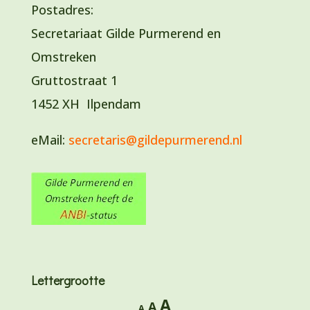
Postadres:
Secretariaat Gilde Purmerend en
Omstreken
Gruttostraat 1
1452 XH Ilpendam
eMail:
secretaris@gildepurmerend.nl
Lettergrootte
Lettertype
A
Lettertype
Lettertype
A
A