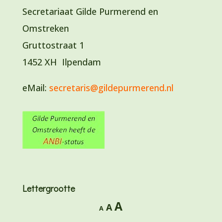
Secretariaat Gilde Purmerend en
Omstreken
Gruttostraat 1
1452 XH Ilpendam
eMail:
secretaris@gildepurmerend.nl
Lettergrootte
Lettertype
A
Lettertype
Lettertype
A
A