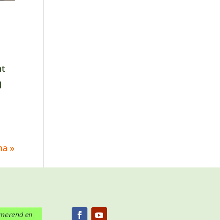
nt
d
na »